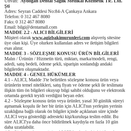
Ünvan:
Aydoğan Dental Sağlık Medikal Kozmetik Tic. Ltd.
Şti
Adres: Seyran Caddesi No:84-A Çankaya Ankara
Telefon: 0 312 467 8080
Faks: 0 312 467 8080
Email: bilgi@dentamall.com
MADDE 2.2 - ALICI BİLGİLERİ
Müşteri olarak
www.agizbakimurunleri.com
alışveriş sitesine
üye olan kişi. Üye olurken kullanılan adres ve iletişim bilgileri
esas alınır.
MADDE 3 - SÖZLEŞME KONUSU ÜRÜN BİLGİLERİ
Malın / Ürünün / Hizmetin türü, miktarı, marka/modeli, rengi,
adedi, satış bedeli, ödeme şekli, siparişin sonlandığı andaki
bilgilerden oluşmaktadır.
MADDE 4 - GENEL HÜKÜMLER
4.1 - ALICI, Madde 3'te belirtilen sözleşme konusu ürün veya
ürünlerin temel nitelikleri, satış fiyatı ve ödeme şekli ile teslimata
ilişkin tüm ön bilgileri okuyup bilgi sahibi olduğunu ve elektronik
ortamda gerekli teyidi verdiğini beyan eder.
4.2 - Sözleşme konusu ürün veya ürünler, yasal 30 günlük süreyi
aşmamak koşulu ile her bir ürün için ALICI'nın yerleşim yerinin
uzaklığına bağlı olarak ön bilgiler içinde açıklanan süre içinde
ALICI veya gösterdiği adresteki kişi/kuruluşa teslim edilir. Bu
süre ALICI'ya daha önce bildirilmek kaydıyla en fazla 10 gün
daha uzatılabilir.