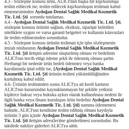
4.3 - Sözleşme konusu ürün, ALICI'dan başka bir kişi/kuruluşa
teslim edilecek ise, teslim edilecek kişi/kuruluşun teslimatı kabul
etmemesininden
Aydoğan Dental Sağlık Medikal Kozmetik
Tic. Ltd. Şti
sorumlu tutulamaz.
4.4 -
Aydoğan Dental Sağlık Medikal Kozmetik Tic. Ltd. Şti
,
sözleşme konusu ürünün sağlam, eksiksiz, siparişte belirtilen
niteliklere uygun ve varsa garanti belgeleri ve kullanım kılavuzları
ile teslim edilmesinden sorumludur.
4.5 - Sözleşme konusu ürünün teslimatı için işbu sözleşmenin
imzalı nüshasının
Aydoğan Dental Sağlık Medikal Kozmetik
Tic. Ltd. Şti
iletişim adresine ulaştırılmış olması ve bedelinin
ALICI'nın tercih ettigi ödeme şekli ile ödenmiş olması şarttır.
Herhangi bir nedenle ürün bedeli ödenmez veya banka
kayıtlarında iptal edilir ise,
{
Aydoğan Dental Sağlık Medikal
Kozmetik Tic. Ltd. Şti
ürünün teslimi yükümlülüğünden
kurtulmuş kabul edilir.
4.6- Ürünün tesliminden sonra ALICI'ya ait kredi kartının
ALICI'nın kusurundan kaynaklanmayan bir şekilde yetkisiz
kişilerce haksız veya hukuka aykırı olarak kullanılması nedeni ile
ilgili banka veya finans kuruluşun ürün bedelini
Aydoğan Dental
Sağlık Medikal Kozmetik Tic. Ltd. Şti
}
namına ödememesi
halinde, ALICI'nın kendisine teslim edilmiş olması kaydıyla
ürünün 3 gün içinde
Aydoğan Dental Sağlık Medikal Kozmetik
Tic. Ltd. Şti
iletişim adres(ler)ine gönderilmesi zorunludur. Bu
takdirde nakliye giderleri ALICI'ya aittir.