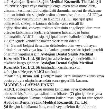
4.7-
Aydoğan Dental Sağlık Medikal Kozmetik Tic. Ltd. Şti
mücbir sebepler veya nakliyeyi engelleyen hava muhalefeti,
ulaşımın kesilmesi gibi olağanüstü durumlar nedeni ile sözleşme
konusu ürünü süresi içinde teslim edemez ise, durumu ALICI'ya
bildirmekle yükümlüdür. Bu takdirde ALICI siparişin iptal
edilmesini, sözleşme konusu ürünün varsa emsali ile
değiştirilmesini, ve/veya teslimat süresinin engelleyici durumun
ortadan kalkmasına kadar ertelenmesi haklarından birini
kullanabilir. ALICI'nın siparişi iptal etmesi halinde ödedigi tutar
10 gün içinde kendisine nakten ve defaten ödenir.
4.8- Garanti belgesi ile satılan ürünlerden olan veya olmayan
ürünlerin arızalı veya bozuk olanlar, garanti şartları içinde gerekli
onarımın yapılması için
Aydoğan Dental Sağlık Medikal
Kozmetik Tic. Ltd. Şti
iletişim adreslerine gönderilebilir, bu
takdirde kargo giderleri
Aydoğan Dental Sağlık Medikal
Kozmetik Tic. Ltd. Şti
tarafından karşılanacaktır.
4.9- işbu sözleşme, ALICI tarafından
imzalanıp
{_firma_adi_}
iletişim kanallarını kullanarak faks veya
posta yoluyla ulaştırılmasından sonra geçerlilik kazanır.
MADDE 5 - CAYMA HAKKI
ALICI, sözleşme konusu ürünün kendisine veya gösterdiği
adresteki kişi/kuruluşa tesliminden itibaren
(7)
gün içinde cayma
hakkına sahiptir. Cayma hakkının kullanılması için bu süre içinde
Aydoğan Dental Sağlık Medikal Kozmetik Tic. Ltd.
Şti
iletişim kanallarına faks, email veya telefon ile bildirimde