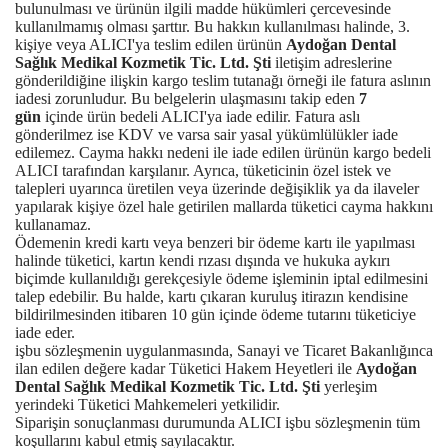
bulunulması ve ürünün ilgili madde hükümleri çercevesinde
kullanılmamış olması şarttır. Bu hakkın kullanılması halinde, 3.
kişiye veya ALICI'ya teslim edilen ürünün
Aydoğan Dental
Sağlık Medikal Kozmetik Tic. Ltd. Şti
iletişim adreslerine
gönderildiğine ilişkin kargo teslim tutanağı örneği ile fatura aslının
iadesi zorunludur. Bu belgelerin ulaşmasını takip eden
7
gün
içinde ürün bedeli ALICI'ya iade edilir. Fatura aslı
gönderilmez ise KDV ve varsa sair yasal yükümlülükler iade
edilemez. Cayma hakkı nedeni ile iade edilen ürünün kargo bedeli
ALICI tarafından karşılanır. Ayrıca, tüketicinin özel istek ve
talepleri uyarınca üretilen veya üzerinde değişiklik ya da ilaveler
yapılarak kişiye özel hale getirilen mallarda tüketici cayma hakkını
kullanamaz.
Ödemenin kredi kartı veya benzeri bir ödeme kartı ile yapılması
halinde tüketici, kartın kendi rızası dışında ve hukuka aykırı
biçimde kullanıldığı gerekçesiyle ödeme işleminin iptal edilmesini
talep edebilir. Bu halde, kartı çıkaran kuruluş itirazın kendisine
bildirilmesinden itibaren 10 gün içinde ödeme tutarını tüketiciye
iade eder.
işbu sözleşmenin uygulanmasında, Sanayi ve Ticaret Bakanlığınca
ilan edilen değere kadar Tüketici Hakem Heyetleri ile
Aydoğan
Dental Sağlık Medikal Kozmetik Tic. Ltd. Şti
yerleşim
yerindeki Tüketici Mahkemeleri yetkilidir.
Siparişin sonuçlanması durumunda ALICI işbu sözleşmenin tüm
koşullarını kabul etmiş sayılacaktır.