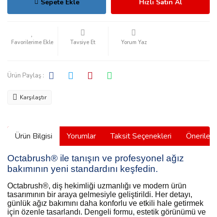
Sepete Ekle
Hızlı Satın Al
Tavsiye Et
Yorum Yaz
Ürün Paylaş :
Karşılaştır
Ürün Bilgisi
Yorumlar
Taksit Seçenekleri
Önerilerin
Octabrush
®
ile tanışın ve profesyonel ağız
bakımının yeni standardını keşfedin.
Octabrush
®
, diş hekimliği uzmanlığı ve modern ürün
tasarımının bir araya gelmesiyle geliştirildi. Her detayı,
günlük ağız bakımını daha konforlu ve etkili hale getirmek
için özenle tasarlandı. Dengeli formu, estetik görünümü ve